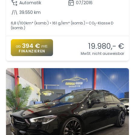
Automatik
07/2016
39.550 km
6,8 l/100km* (komb.) • 161 g/km* (komb.) • CO
-Klasse D
2
(komb.)
19.980,- €
394 €
ab
mtl.
FINANZIEREN
MwSt. nicht ausweisbar