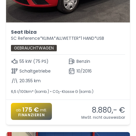
Seat Ibiza
SC Reference*KLIMA*ALLWETTER*1 HAND*USB
GEBRAUCHTWAGEN
55 kW (75 PS)
Benzin
Schaltgetriebe
10/2016
20.355 km
6,5 l/100km* (komb.) • CO
-Klasse G (komb.)
2
8.880,- €
175 €
ab
mtl.
FINANZIEREN
MwSt. nicht ausweisbar