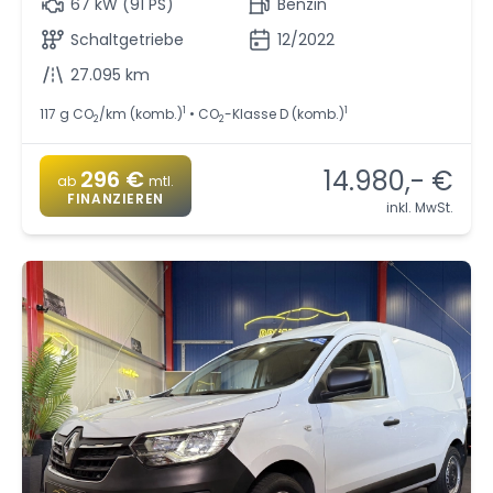
67 kW (91 PS)
Benzin
Schaltgetriebe
12/2022
27.095 km
1
1
117 g CO
/km (komb.)
• CO
-Klasse D (komb.)
2
2
14.980,- €
296 €
ab
mtl.
FINANZIEREN
inkl. MwSt.