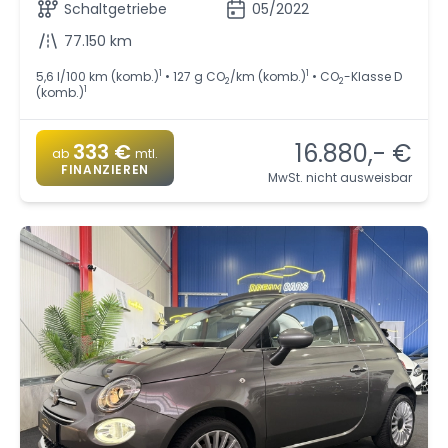
Schaltgetriebe
05/2022
77.150 km
1
1
5,6 l/100 km (komb.)
• 127 g CO
/km (komb.)
• CO
-Klasse D
2
2
1
(komb.)
16.880,- €
333 €
ab
mtl.
FINANZIEREN
MwSt. nicht ausweisbar