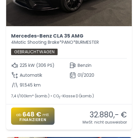
Mercedes-Benz CLA 35 AMG
4Matic Shooting Brake*PANO*BURMESTER
GEBRAUCHTWAGEN
225 kW (306 PS)
Benzin
Automatik
01/2020
91.545 km
7,4 l/100km* (komb.) • CO
-Klasse D (komb.)
2
32.880,- €
648 €
ab
mtl.
FINANZIEREN
MwSt. nicht ausweisbar