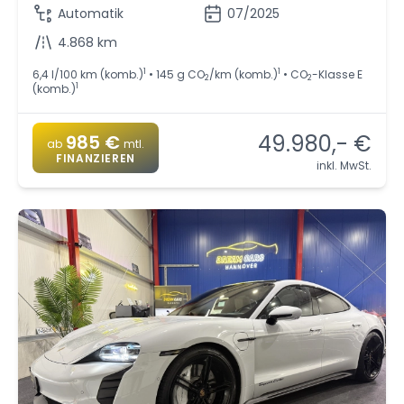
Automatik
07/2025
4.868 km
1
1
6,4 l/100 km (komb.)
• 145 g CO
/km (komb.)
• CO
-Klasse E
2
2
1
(komb.)
49.980,- €
985 €
ab
mtl.
FINANZIEREN
inkl. MwSt.