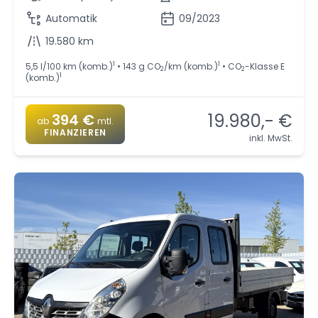
Automatik
09/2023
19.580 km
1
1
5,5 l/100 km (komb.)
• 143 g CO
/km (komb.)
• CO
-Klasse E
2
2
1
(komb.)
19.980,- €
394 €
ab
mtl.
FINANZIEREN
inkl. MwSt.