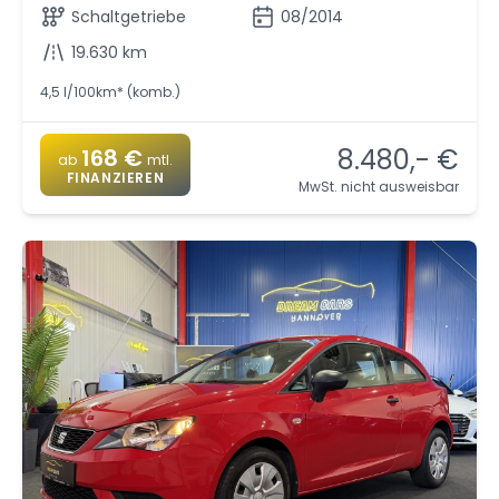
Schaltgetriebe
08/2014
19.630 km
4,5 l/100km* (komb.)
8.480,- €
168 €
ab
mtl.
FINANZIEREN
MwSt. nicht ausweisbar