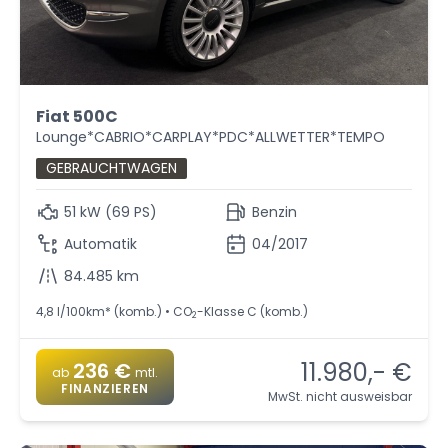
Fiat 500C
Lounge*CABRIO*CARPLAY*PDC*ALLWETTER*TEMPO
GEBRAUCHTWAGEN
51 kW (69 PS)
Benzin
Automatik
04/2017
84.485 km
4,8 l/100km* (komb.) • CO
-Klasse C (komb.)
2
11.980,- €
236 €
ab
mtl.
FINANZIEREN
MwSt. nicht ausweisbar