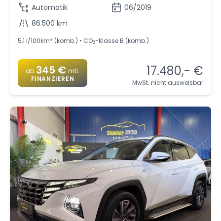
Automatik
06/2019
86.500 km
5,1 l/100km* (komb.) • CO
-Klasse B (komb.)
2
17.480,- €
345 €
ab
mtl.
FINANZIEREN
MwSt. nicht ausweisbar