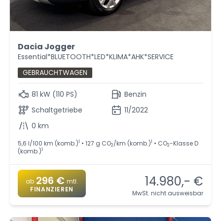
Dacia Jogger
Essential*BLUETOOTH*LED*KLIMA*AHK*SERVICE
GEBRAUCHTWAGEN
81 kW (110 PS)
Benzin
Schaltgetriebe
11/2022
0 km
1
1
5,6 l/100 km (komb.)
• 127 g CO
/km (komb.)
• CO
-Klasse D
2
2
1
(komb.)
14.980,- €
296 €
ab
mtl.
FINANZIEREN
MwSt. nicht ausweisbar