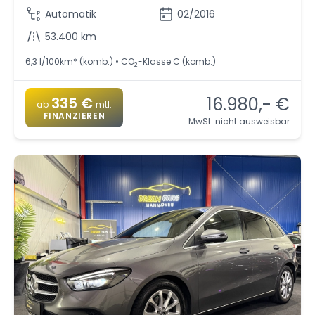
Automatik
02/2016
53.400 km
6,3 l/100km* (komb.) • CO
-Klasse C (komb.)
2
16.980,- €
335 €
ab
mtl.
FINANZIEREN
MwSt. nicht ausweisbar