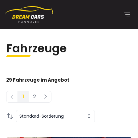
Zum
Inhalt
springen
Fahrzeuge
29 Fahrzeuge im Angebot
1
2
First page
Page 2
Standard-Sortierung