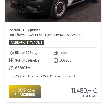
Renault Express
Extra*MwSt*CARPLAY*TÜV*SERVICE*ALLWETTER
GEBRAUCHTWAGEN
55 kW (75 PS)
Diesel
Schaltgetriebe
06/2021
66.180 km
1
1
110 g CO
/km (komb.)
• CO
-Klasse C (komb.)
2
2
11.480,- €
227 €
ab
mtl.
FINANZIEREN
inkl. MwSt.