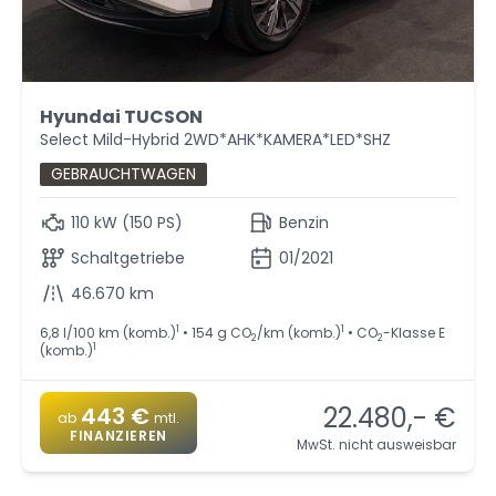
Hyundai TUCSON
Select Mild-Hybrid 2WD*AHK*KAMERA*LED*SHZ
GEBRAUCHTWAGEN
110 kW (150 PS)
Benzin
Schaltgetriebe
01/2021
46.670 km
1
1
6,8 l/100 km (komb.)
• 154 g CO
/km (komb.)
• CO
-Klasse E
2
2
1
(komb.)
22.480,- €
443 €
ab
mtl.
FINANZIEREN
MwSt. nicht ausweisbar