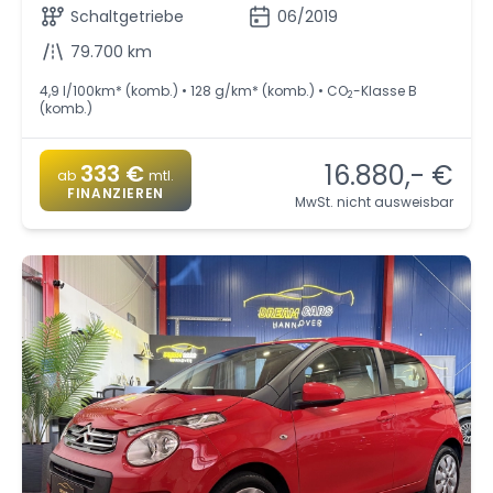
Schaltgetriebe
06/2019
79.700 km
4,9 l/100km* (komb.) • 128 g/km* (komb.) • CO
-Klasse B
2
(komb.)
16.880,- €
333 €
ab
mtl.
FINANZIEREN
MwSt. nicht ausweisbar