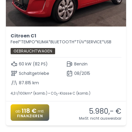
Citroen C1
Feel*TEMPO*KLIMA*BLUETOOTH*TÜV*SERVICE*USB
GEBRAUCHTWAGEN
60 kW (82 PS)
Benzin
Schaltgetriebe
08/2015
87.815 km
4,3 l/100km* (komb.) • CO
-Klasse C (komb.)
2
5.980,- €
118 €
ab
mtl.
FINANZIEREN
MwSt. nicht ausweisbar