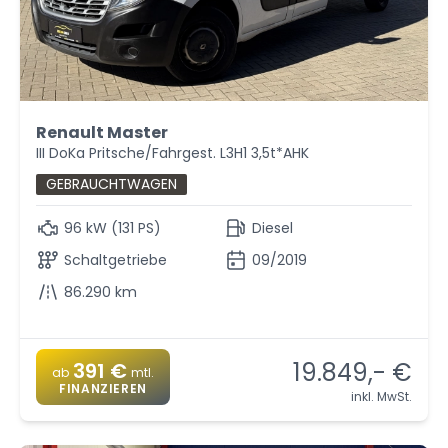
Renault Master
III DoKa Pritsche/Fahrgest. L3H1 3,5t*AHK
GEBRAUCHTWAGEN
96 kW (131 PS)
Diesel
Schaltgetriebe
09/2019
86.290 km
19.849,- €
391 €
ab
mtl.
FINANZIEREN
inkl. MwSt.