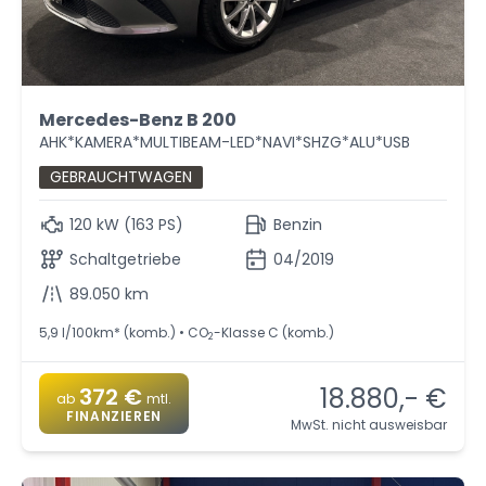
Mercedes-Benz B 200
AHK*KAMERA*MULTIBEAM-LED*NAVI*SHZG*ALU*USB
GEBRAUCHTWAGEN
120 kW (163 PS)
Benzin
Schaltgetriebe
04/2019
89.050 km
5,9 l/100km* (komb.) • CO
-Klasse C (komb.)
2
18.880,- €
372 €
ab
mtl.
FINANZIEREN
MwSt. nicht ausweisbar