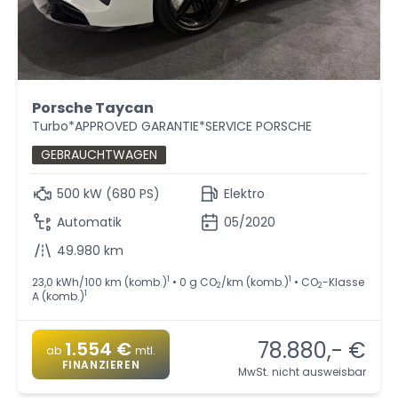
Porsche Taycan
Turbo*APPROVED GARANTIE*SERVICE PORSCHE
GEBRAUCHTWAGEN
500 kW (680 PS)
Elektro
Automatik
05/2020
49.980 km
1
1
23,0 kWh/100 km (komb.)
• 0 g CO
/km (komb.)
• CO
-Klasse
2
2
1
A (komb.)
78.880,- €
1.554 €
ab
mtl.
FINANZIEREN
MwSt. nicht ausweisbar