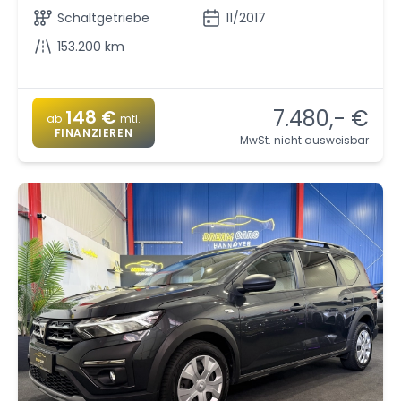
Schaltgetriebe
11/2017
153.200 km
7.480,- €
148 €
ab
mtl.
FINANZIEREN
MwSt. nicht ausweisbar